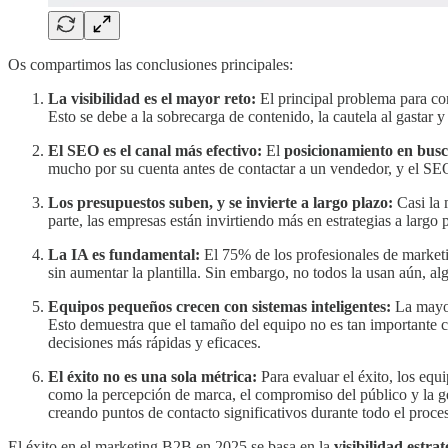
Os compartimos las conclusiones principales:
La visibilidad es el mayor reto:
El principal problema para cons
Esto se debe a la sobrecarga de contenido, la cautela al gastar y
El SEO es el canal más efectivo:
El
posicionamiento en bus
mucho por su cuenta antes de contactar a un vendedor, y el SEO 
Los presupuestos suben, y se invierte a largo plazo:
Casi la 
parte, las empresas están invirtiendo más en estrategias a larg
La IA es fundamental:
El 75% de los profesionales de market
sin aumentar la plantilla. Sin embargo, no todos la usan aún, al
Equipos pequeños crecen con sistemas inteligentes:
La mayor
Esto demuestra que el tamaño del equipo no es tan importante co
decisiones más rápidas y eficaces.
El éxito no es una sola métrica:
Para evaluar el éxito, los equ
como la percepción de marca, el compromiso del público y la ge
creando puntos de contacto significativos durante todo el proc
El éxito en el marketing B2B en 2025 se basa en la
visibilidad estrat