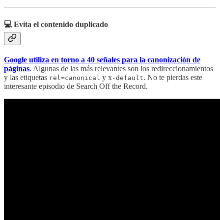
💻 Evita el contenido duplicado
Google utiliza en torno a 40 señales para la canonización de
páginas
. Algunas de las más relevantes son los redireccionamientos
y las etiquetas
y x
. No te pierdas este
rel=canonical
-default
interesante episodio de Search Off the Record.