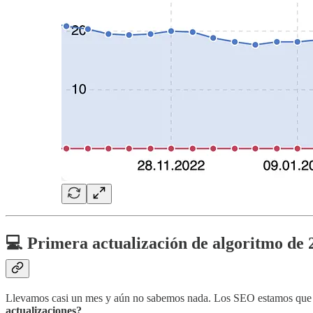
💻 Primera actualización de algoritmo de 
Llevamos casi un mes y aún no sabemos nada. Los SEO estamos que 
actualizaciones?
.