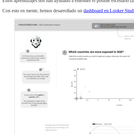
Estos aprendizajes nos han ayudado a entender el posible escenario (
Con esto en mente, hemos desarrollado un
dashboard en Looker Stud