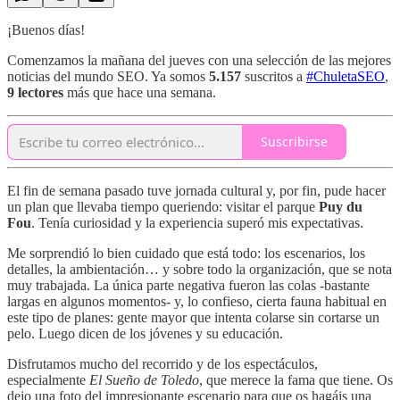
¡Buenos días!
Comenzamos la mañana del jueves con una selección de las mejores
noticias del mundo SEO. Ya somos
5.157
suscritos a
#ChuletaSEO
,
9 lectores
más que hace una semana.
Suscribirse
El fin de semana pasado tuve jornada cultural y, por fin, pude hacer
un plan que llevaba tiempo queriendo: visitar el parque
Puy du
Fou
. Tenía curiosidad y la experiencia superó mis expectativas.
Me sorprendió lo bien cuidado que está todo: los escenarios, los
detalles, la ambientación… y sobre todo la organización, que se nota
muy trabajada. La única parte negativa fueron las colas -bastante
largas en algunos momentos- y, lo confieso, cierta fauna habitual en
este tipo de planes: gente mayor que intenta colarse sin cortarse un
pelo. Luego dicen de los jóvenes y su educación.
Disfrutamos mucho del recorrido y de los espectáculos,
especialmente
El Sueño de Toledo
, que merece la fama que tiene. Os
dejo una foto del impresionante escenario para que os hagáis una