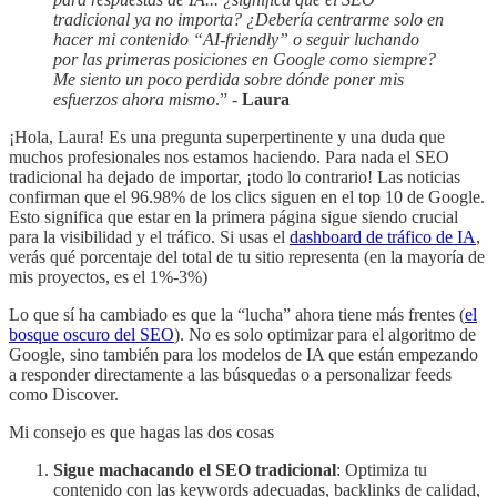
tradicional ya no importa? ¿Debería centrarme solo en
hacer mi contenido “AI-friendly” o seguir luchando
por las primeras posiciones en Google como siempre?
Me siento un poco perdida sobre dónde poner mis
esfuerzos ahora mismo
.” -
Laura
¡Hola, Laura! Es una pregunta superpertinente y una duda que
muchos profesionales nos estamos haciendo. Para nada el SEO
tradicional ha dejado de importar, ¡todo lo contrario! Las noticias
confirman que el 96.98% de los clics siguen en el top 10 de Google.
Esto significa que estar en la primera página sigue siendo crucial
para la visibilidad y el tráfico. Si usas el
dashboard de tráfico de IA
,
verás qué porcentaje del total de tu sitio representa (en la mayoría de
mis proyectos, es el 1%-3%)
Lo que sí ha cambiado es que la “lucha” ahora tiene más frentes (
el
bosque oscuro del SEO
). No es solo optimizar para el algoritmo de
Google, sino también para los modelos de IA que están empezando
a responder directamente a las búsquedas o a personalizar feeds
como Discover.
Mi consejo es que hagas las dos cosas
Sigue machacando el SEO tradicional
: Optimiza tu
contenido con las keywords adecuadas, backlinks de calidad,