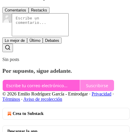
Comentarios
Restacks
Lo mejor de
Último
Debates
Sin posts
Por supuesto, sigue adelante.
Suscribirse
© 2026 Emilio Rodríguez García - Emirodgar
·
Privacidad
∙
Términos
∙
Aviso de recolección
Crea tu Substack
Descargar la app