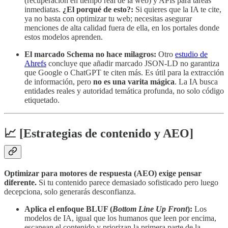
(recuperación en tiempo real de la web) y APIs para tareas
inmediatas.
¿El porqué de esto?:
Si quieres que la IA te cite,
ya no basta con optimizar tu web; necesitas asegurar
menciones de alta calidad fuera de ella, en los portales donde
estos modelos aprenden.
El marcado Schema no hace milagros:
Otro
estudio de
Ahrefs
concluye que añadir marcado JSON-LD no garantiza
que Google o ChatGPT te citen más. Es útil para la extracción
de información, pero
no es una varita mágica
. La IA busca
entidades reales y autoridad temática profunda, no solo código
etiquetado.
📈 [Estrategias de contenido y AEO]
Optimizar para motores de respuesta (AEO) exige pensar
diferente.
Si tu contenido parece demasiado sofisticado pero luego
decepciona, solo generarás desconfianza.
Aplica el enfoque BLUF (
Bottom Line Up Front
):
Los
modelos de IA, igual que los humanos que leen por encima,
escanean el contenido y priorizan la primera parte de la