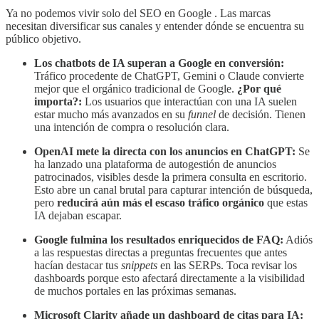
Ya no podemos vivir solo del SEO en Google . Las marcas
necesitan diversificar sus canales y entender dónde se encuentra su
público objetivo.
Los chatbots de IA superan a Google en conversión:
Tráfico procedente de ChatGPT, Gemini o Claude convierte
mejor que el orgánico tradicional de Google.
¿Por qué
importa?:
Los usuarios que interactúan con una IA suelen
estar mucho más avanzados en su
funnel
de decisión. Tienen
una intención de compra o resolución clara.
OpenAI mete la directa con los anuncios en ChatGPT:
Se
ha lanzado una plataforma de autogestión de anuncios
patrocinados, visibles desde la primera consulta en escritorio.
Esto abre un canal brutal para capturar intención de búsqueda,
pero
reducirá aún más el escaso tráfico orgánico
que estas
IA dejaban escapar.
Google fulmina los resultados enriquecidos de FAQ:
Adiós
a las respuestas directas a preguntas frecuentes que antes
hacían destacar tus
snippets
en las SERPs. Toca revisar los
dashboards porque esto afectará directamente a la visibilidad
de muchos portales en las próximas semanas.
Microsoft Clarity añade un dashboard de citas para IA: