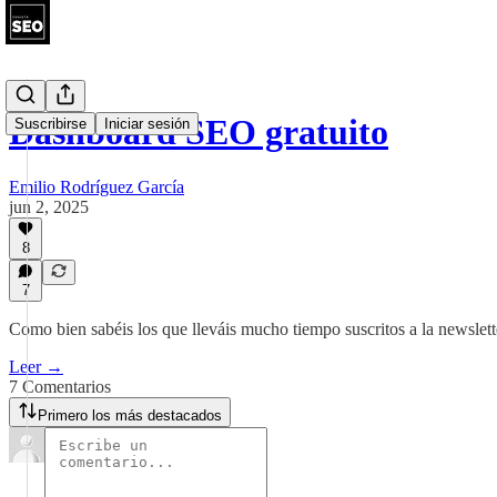
Dashboard SEO gratuito
Suscribirse
Iniciar sesión
Emilio Rodríguez García
jun 2, 2025
8
7
Como bien sabéis los que lleváis mucho tiempo suscritos a la newslet
Leer →
7 Comentarios
Primero los más destacados