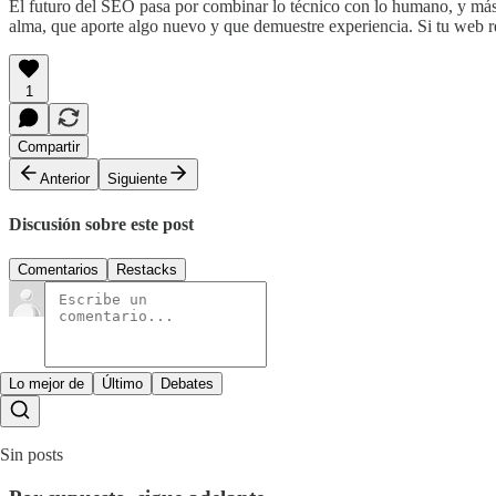
El futuro del SEO pasa por combinar lo técnico con lo humano, y má
alma, que aporte algo nuevo y que demuestre experiencia. Si tu web re
1
Compartir
Anterior
Siguiente
Discusión sobre este post
Comentarios
Restacks
Lo mejor de
Último
Debates
Sin posts