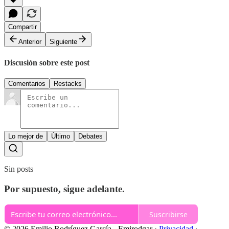
Compartir
Anterior
Siguiente
Discusión sobre este post
Comentarios
Restacks
Lo mejor de
Último
Debates
Sin posts
Por supuesto, sigue adelante.
Suscribirse
© 2026 Emilio Rodríguez García - Emirodgar
·
Privacidad
∙