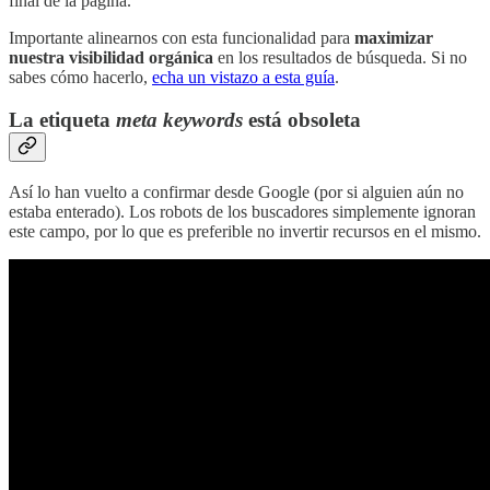
final de la página.
Importante alinearnos con esta funcionalidad para
maximizar
nuestra visibilidad orgánica
en los resultados de búsqueda. Si no
sabes cómo hacerlo,
echa un vistazo a esta guía
.
La etiqueta
meta keywords
está obsoleta
Así lo han vuelto a confirmar desde Google (por si alguien aún no
estaba enterado). Los robots de los buscadores simplemente ignoran
este campo, por lo que es preferible no invertir recursos en el mismo.