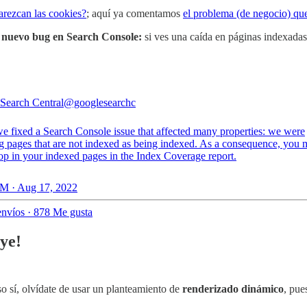
arezcan las cookies?
; aquí ya comentamos
el problema (de negocio) qu
,
nuevo bug en Search Console:
si ves una caída en páginas indexadas
Search Central
@googlesearchc
e fixed a Search Console issue that affected many properties: we were
ng pages that are not indexed as being indexed. As a consequence, you 
rop in your indexed pages in the Index Coverage report.
M · Aug 17, 2022
nvíos
·
878 Me gusta
ye!
so sí, olvídate de usar un planteamiento de
renderizado dinámico
, pue