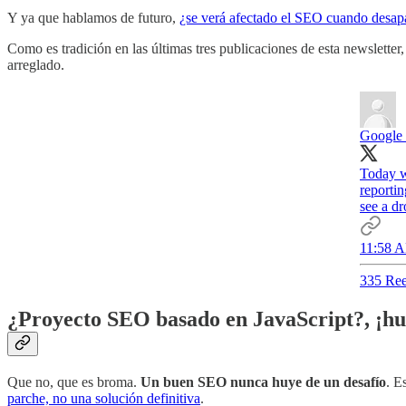
Y ya que hablamos de futuro,
¿se verá afectado el SEO cuando desap
Como es tradición en las últimas tres publicaciones de esta newsletter
arreglado.
Google 
Today w
reporti
see a d
11:58 A
335 Ree
¿Proyecto SEO basado en JavaScript?, ¡hu
Que no, que es broma.
Un buen SEO nunca huye de un desafío
. E
parche, no una solución definitiva
.