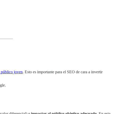
l público joven
. Esto es importante para el SEO de cara a invertir
gle.
 valor diferencial) e
impactar al público objetivo adecuado
. En esta