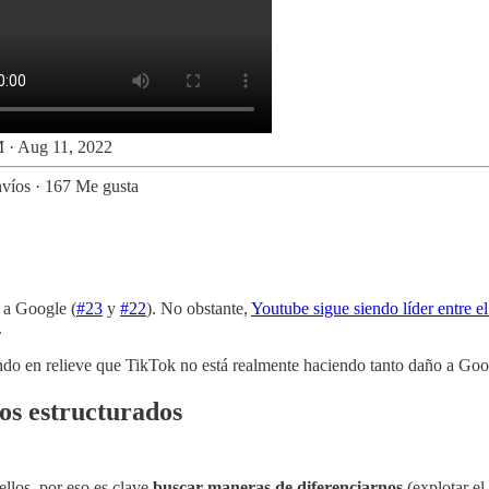
 · Aug 11, 2022
víos
·
167 Me gusta
 a Google (
#23
y
#22
). No obstante,
Youtube sigue siendo líder entre e
.
ndo en relieve que TikTok no está realmente haciendo tanto daño a Goo
os estructurados
ellos, por eso es clave
buscar maneras de diferenciarnos
(explotar el