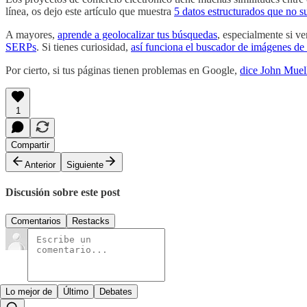
línea, os dejo este artículo que muestra
5 datos estructurados que no s
A mayores,
aprende a geolocalizar tus búsquedas
, especialmente si v
SERPs
. Si tienes curiosidad,
así funciona el buscador de imágenes d
Por cierto, si tus páginas tienen problemas en Google,
dice John Muel
1
Compartir
Anterior
Siguiente
Discusión sobre este post
Comentarios
Restacks
Lo mejor de
Último
Debates