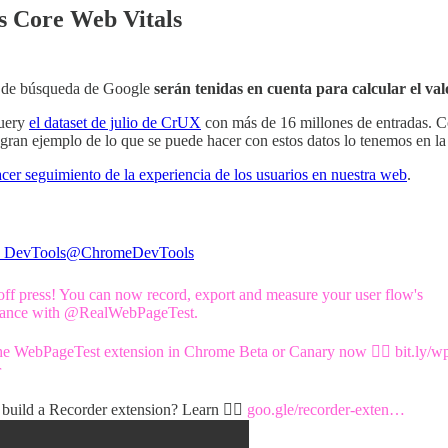
as Core Web Vitals
 de búsqueda de Google
serán tenidas en cuenta para calcular el va
Query
el dataset de julio de CrUX
con más de 16 millones de entradas. 
an ejemplo de lo que se puede hacer con estos datos lo tenemos en la
cer seguimiento de la experiencia de los usuarios en nuestra web
.
 DevTools
@ChromeDevTools
off press! You can now record, export and measure your user flow's
ance with
@RealWebPageTest
.
 the WebPageTest extension in Chrome Beta or Canary now 👉🏼
bit.ly/w
r
 build a Recorder extension? Learn 👉🏼
goo.gle/recorder-exten…