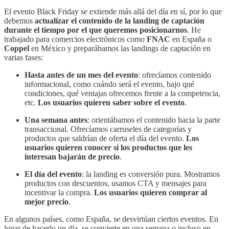
El evento Black Friday se extiende más allá del día en sí, por lo que
debemos
actualizar el contenido de la landing de captación
durante el tiempo por el que queremos posicionarnos
. He
trabajado para comercios electrónicos como
FNAC
en España o
Coppel
en México y preparábamos las landings de captación en
varias fases:
Hasta antes de un mes del evento
: ofrecíamos contenido
informacional, como cuándo será el evento, bajo qué
condiciones, qué ventajas ofrecemos frente a la competencia,
etc.
Los usuarios quieren saber sobre el evento
.
Una semana antes
: orientábamos el contenido hacia la parte
transaccional. Ofrecíamos carruseles de categorías y
productos que saldrían de oferta el día del evento.
Los
usuarios quieren conocer si los productos que les
interesan bajarán de precio
.
El día del evento
: la landing es conversión pura. Mostramos
productos con descuentos, usamos CTA y mensajes para
incentivar la compra.
Los usuarios quieren comprar al
mejor precio
.
En algunos países, como España, se desvirtúan ciertos eventos. En
lugar de hacerlo un día, se convierte en una semana o incluso en