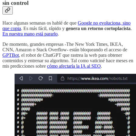
sin control
Hace algunas semanas os hablé de que
Google no evoluciona, sino
que copia
. Es más fácil, rápido y
genera un retorno cortoplacista
.
En nuestra mano está pararlo
.
De momento, grandes empresas -The New York Times, IKEA,
CNN, Amazon o Stack Overflow- están bloqueando el acceso de
GPTBot
, el robot de ChatGPT que rastrea la web para obtener
contenidos y entrenar su algoritmo. Tal como vaticiné hace meses en
mis predicciones sobre
cómo afectaría la IA al SEO
.