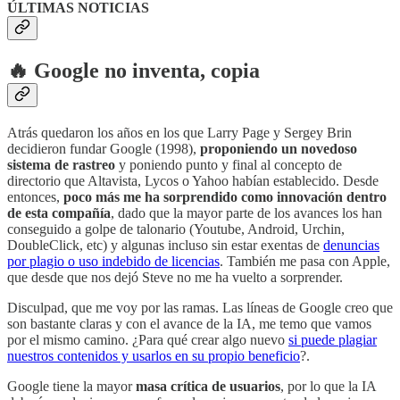
ÚLTIMAS NOTICIAS
🔥 Google no inventa, copia
Atrás quedaron los años en los que Larry Page y Sergey Brin
decidieron fundar Google (1998),
proponiendo un novedoso
sistema de rastreo
y poniendo punto y final al concepto de
directorio que Altavista, Lycos o Yahoo habían establecido. Desde
entonces,
poco más me ha sorprendido como innovación dentro
de esta compañía
, dado que la mayor parte de los avances los han
conseguido a golpe de talonario (Youtube, Android, Urchin,
DoubleClick, etc) y algunas incluso sin estar exentas de
denuncias
por plagio o uso indebido de licencias
. También me pasa con Apple,
que desde que nos dejó Steve no me ha vuelto a sorprender.
Disculpad, que me voy por las ramas. Las líneas de Google creo que
son bastante claras y con el avance de la IA, me temo que vamos
por el mismo camino. ¿Para qué crear algo nuevo
si puede plagiar
nuestros contenidos y usarlos en su propio beneficio
?.
Google tiene la mayor
masa crítica de usuarios
, por lo que la IA