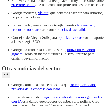
Edu Moreno ha hecho una recopilación muy interesante sobre
60 errores SEO
que han cometido profesionales de este sector.
Google recuerda,
vía tuit
, que debemos escribir para usuarios,
no para buscadores.
La búsqueda generativa de Google muestra
tendencias y
productos populares
así como
noticias de actualidad
.
Consejos de Aleyda Solis para
optimizar vídeos
con un aporte
a la estrategia SEO.
Google no renderiza haciendo scroll,
utiliza un viewport
gigante
. Tenlo en mente si utilizas un scroll infinito para
cargar nueva información.
Otras noticias del sector
Google comunica a sus empleados que
no empleen datos
privados de la empresa con Bard
.
La proliferación de
imágenes sexuales de menores generadas
con IA
está dando quebraderos de cabeza a la policía. Creo
que bien vale la pena establecer esto como filtro en las