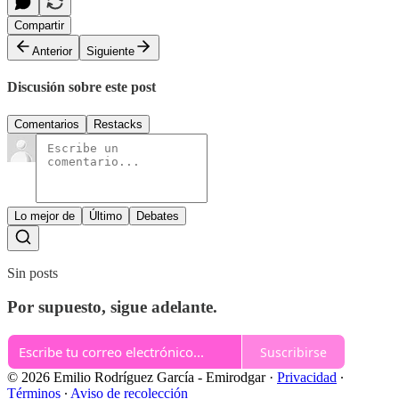
Compartir
Anterior
Siguiente
Discusión sobre este post
Comentarios
Restacks
Lo mejor de
Último
Debates
Sin posts
Por supuesto, sigue adelante.
Suscribirse
© 2026 Emilio Rodríguez García - Emirodgar
·
Privacidad
∙
Términos
∙
Aviso de recolección