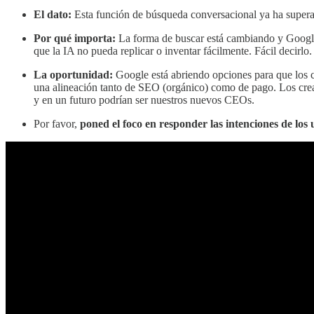
El dato:
Esta función de búsqueda conversacional ya ha superad
Por qué importa:
La forma de buscar está cambiando y Goog
que la IA no pueda replicar o inventar fácilmente. Fácil decirlo.
La oportunidad:
Google está abriendo opciones para que los 
una alineación tanto de SEO (orgánico) como de pago. Los crea
y en un futuro podrían ser nuestros nuevos CEOs.
Por favor,
poned el foco en responder las intenciones de los 