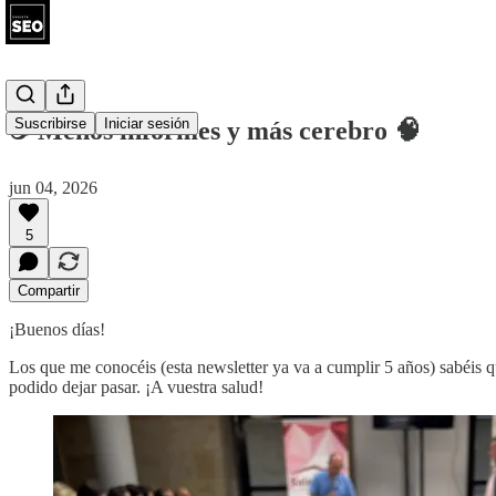
Suscribirse
Iniciar sesión
☕ Menos informes y más cerebro 🧠
jun 04, 2026
5
Compartir
¡Buenos días!
Los que me conocéis (esta newsletter ya va a cumplir 5 años) sabéis 
podido dejar pasar. ¡A vuestra salud!