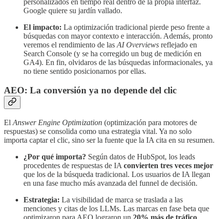
personalizados en tiempo real dentro de la propia interfaz.
Google quiere su jardín vallado.
El impacto:
La optimización tradicional pierde peso frente a
búsquedas con mayor contexto e interacción. Además, pronto
veremos el rendimiento de las
AI Overviews
reflejado en
Search Console (y se ha corregido un bug de medición en
GA4). En fin, olvidaros de las búsquedas informacionales, ya
no tiene sentido posicionarnos por ellas.
AEO: La conversión ya no depende del clic
El
Answer Engine Optimization
(optimización para motores de
respuestas) se consolida como una estrategia vital. Ya no solo
importa captar el clic, sino ser la fuente que la IA cita en su resumen.
¿Por qué importa?
Según datos de HubSpot, los leads
procedentes de respuestas de IA
convierten tres veces mejor
que los de la búsqueda tradicional. Los usuarios de IA llegan
en una fase mucho más avanzada del funnel de decisión.
Estrategia:
La visibilidad de marca se traslada a las
menciones y citas de los LLMs. Las marcas en fase beta que
optimizaron para AEO lograron un
20% más de tráfico