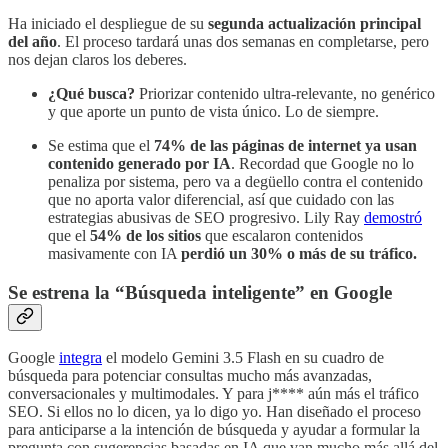
Ha iniciado el despliegue de su
segunda actualización principal
del año
. El proceso tardará unas dos semanas en completarse, pero
nos dejan claros los deberes.
¿Qué busca?
Priorizar contenido ultra-relevante, no genérico
y que aporte un punto de vista único. Lo de siempre.
Se estima que el
74% de las páginas de internet ya usan
contenido generado por IA
. Recordad que Google no lo
penaliza por sistema, pero va a degüello contra el contenido
que no aporta valor diferencial, así que cuidado con las
estrategias abusivas de SEO progresivo. Lily Ray
demostró
que el
54% de los sitios
que escalaron contenidos
masivamente con IA
perdió un 30% o más de su tráfico.
Se estrena la “Búsqueda inteligente” en Google
Google
integra
el modelo Gemini 3.5 Flash en su cuadro de
búsqueda para potenciar consultas mucho más avanzadas,
conversacionales y multimodales. Y para j**** aún más el tráfico
SEO. Si ellos no lo dicen, ya lo digo yo. Han diseñado el proceso
para anticiparse a la intención de búsqueda y ayudar a formular la
pregunta con sugerencias basadas en IA que van mucho más allá del