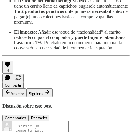
El truco de neuromarketing:
Si detectas que un usuario
tiene un carrito lleno de caprichos, sugiérele automáticamente
1 o 2 productos prácticos o de primera necesidad
antes de
pagar (ej. unos calcetines básicos si compra zapatillas
premium).
El impacto:
Añadir ese toque de “racionalidad” al carrito
reduce la culpa del comprador y
puede bajar el abandono
hasta un 21%
. Pruébalo en tu ecommerce para mejorar la
conversión sin necesidad de incrementar la captación.
4
Compartir
Anterior
Siguiente
Discusión sobre este post
Comentarios
Restacks