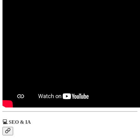
💻 SEO & IA