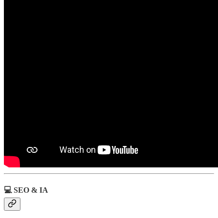
💻 SEO & IA