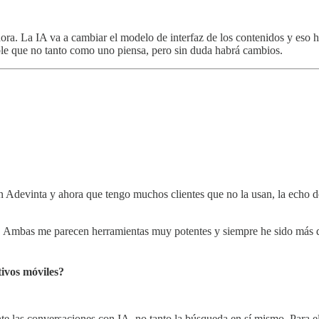
hora. La IA va a cambiar el modelo de interfaz de los contenidos y es
e que no tanto como uno piensa, pero sin duda habrá cambios.
n Adevinta y ahora que tengo muchos clientes que no la usan, la echo
g. Ambas me parecen herramientas muy potentes y siempre he sido más 
ivos móviles?
e las conversaciones con IA, no tanto la búsqueda en sí mismo. Para e