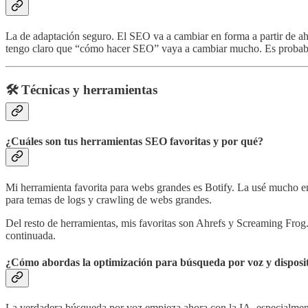
La de adaptación seguro. El SEO va a cambiar en forma a partir de a
tengo claro que “cómo hacer SEO” vaya a cambiar mucho. Es probabl
🛠️
Técnicas y herramientas
¿Cuáles son tus herramientas SEO favoritas y por qué?
Mi herramienta favorita para webs grandes es Botify. La usé mucho e
para temas de logs y crawling de webs grandes.
Del resto de herramientas, mis favoritas son Ahrefs y Screaming Fro
continuada.
¿Cómo abordas la optimización para búsqueda por voz y disposit
La verdadera búsqueda por voz empieza ahora con la IA, especialment