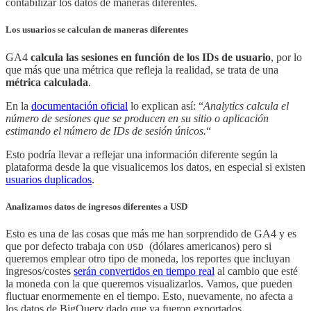
contabilizar los datos de maneras diferentes.
Los usuarios se calculan de maneras diferentes
GA4
calcula las sesiones en función de los IDs de usuario
, por lo
que más que una métrica que refleja la realidad, se trata de una
métrica calculada
.
En la
documentación oficial
lo explican así: “
Analytics calcula el
número de sesiones que se producen en su sitio o aplicación
estimando el número de IDs de sesión únicos.
“
Esto podría llevar a reflejar una información diferente según la
plataforma desde la que visualicemos los datos, en especial si existen
usuarios duplicados
.
Analizamos datos de ingresos diferentes a USD
Esto es una de las cosas que más me han sorprendido de GA4 y es
que por defecto trabaja con
(dólares americanos) pero si
USD
queremos emplear otro tipo de moneda, los reportes que incluyan
ingresos/costes
serán convertidos en tiempo real
al cambio que esté
la moneda con la que queremos visualizarlos. Vamos, que pueden
fluctuar enormemente en el tiempo. Esto, nuevamente, no afecta a
los datos de BigQuery dado que ya fueron exportados.