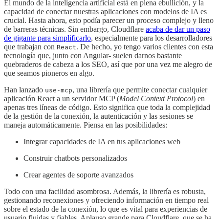
El mundo de la inteligencia artificial está en plena ebullición, y la
capacidad de conectar nuestras aplicaciones con modelos de IA es
crucial. Hasta ahora, esto podía parecer un proceso complejo y lleno
de barreras técnicas. Sin embargo, Cloudflare
acaba de dar un paso
de gigante para simplificarlo
, especialmente para los desarrolladores
que trabajan con
. De hecho, yo tengo varios clientes con esta
React
tecnología que, junto con Angular- suelen darnos bastante
quebraderos de cabeza a los SEO, así que por una vez me alegro de
que seamos pioneros en algo.
Han lanzado
, una librería que permite conectar cualquier
use-mcp
aplicación React a un servidor MCP (
Model Context Protocol
) en
apenas tres líneas de código. Esto significa que toda la complejidad
de la gestión de la conexión, la autenticación y las sesiones se
maneja automáticamente. Piensa en las posibilidades:
Integrar capacidades de IA en tus aplicaciones web
Construir chatbots personalizados
Crear agentes de soporte avanzados
Todo con una facilidad asombrosa. Además, la librería es robusta,
gestionando reconexiones y ofreciendo información en tiempo real
sobre el estado de la conexión, lo que es vital para experiencias de
usuario fluidas y fiables. Aplauso grande para Cloudflare, que se ha