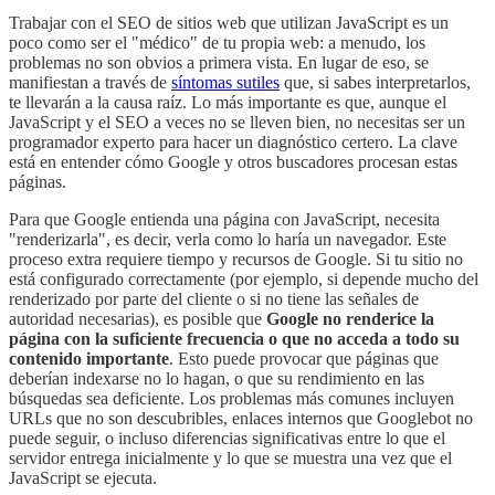
Trabajar con el SEO de sitios web que utilizan JavaScript es un
poco como ser el "médico" de tu propia web: a menudo, los
problemas no son obvios a primera vista. En lugar de eso, se
manifiestan a través de
síntomas sutiles
que, si sabes interpretarlos,
te llevarán a la causa raíz. Lo más importante es que, aunque el
JavaScript y el SEO a veces no se lleven bien, no necesitas ser un
programador experto para hacer un diagnóstico certero. La clave
está en entender cómo Google y otros buscadores procesan estas
páginas.
Para que Google entienda una página con JavaScript, necesita
"renderizarla", es decir, verla como lo haría un navegador. Este
proceso extra requiere tiempo y recursos de Google. Si tu sitio no
está configurado correctamente (por ejemplo, si depende mucho del
renderizado por parte del cliente o si no tiene las señales de
autoridad necesarias), es posible que
Google no renderice la
página con la suficiente frecuencia o que no acceda a todo su
contenido importante
. Esto puede provocar que páginas que
deberían indexarse no lo hagan, o que su rendimiento en las
búsquedas sea deficiente. Los problemas más comunes incluyen
URLs que no son descubribles, enlaces internos que Googlebot no
puede seguir, o incluso diferencias significativas entre lo que el
servidor entrega inicialmente y lo que se muestra una vez que el
JavaScript se ejecuta.