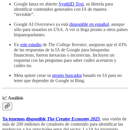
Google lanza en abierto
SynthID Text
, su librería para
identificar contenidos generados con IA de manera
“invisible”.
Google AI Overviews ya está
disponible en español
, aunque
sólo para usuarios en USA. A ver si llega pronto a otros países
hispanoparlantes.
En
este estudio
de
The College Investor
, aseguran que el 43%
de las respuestas de la IA de Google para búsquedas
financieras, fueron inexactas o incorrectas. Incluyen un
esquema con las preguntas para saber cuáles acertaron y
cuáles no.
Meta quiere crear su
propio buscador
basado en IA para no
tener que depender de Google ni Bing.
📈 Análisis
Ya tenemos disponible
The Creator Economy 2025
, una visión de
más de 200 millones de creadores de contenido para identificar las
tendencias y los principales retos del sector. La IA ha irrumpido