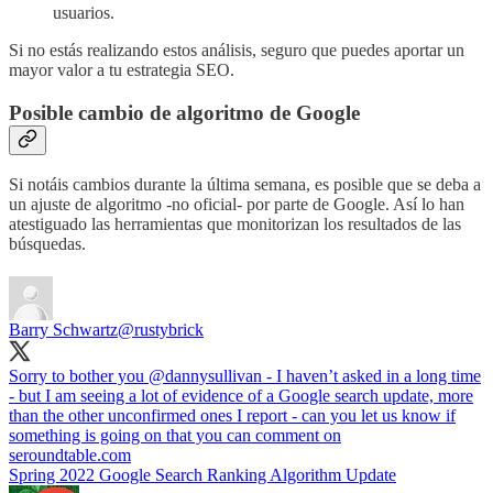
usuarios.
Si no estás realizando estos análisis, seguro que puedes aportar un
mayor valor a tu estrategia SEO.
Posible cambio de algoritmo de Google
Si notáis cambios durante la última semana, es posible que se deba a
un ajuste de algoritmo -no oficial- por parte de Google. Así lo han
atestiguado las herramientas que monitorizan los resultados de las
búsquedas.
Barry Schwartz
@rustybrick
Sorry to bother you
@dannysullivan
- I haven’t asked in a long time
- but I am seeing a lot of evidence of a Google search update, more
than the other unconfirmed ones I report - can you let us know if
something is going on that you can comment on
seroundtable.com
Spring 2022 Google Search Ranking Algorithm Update