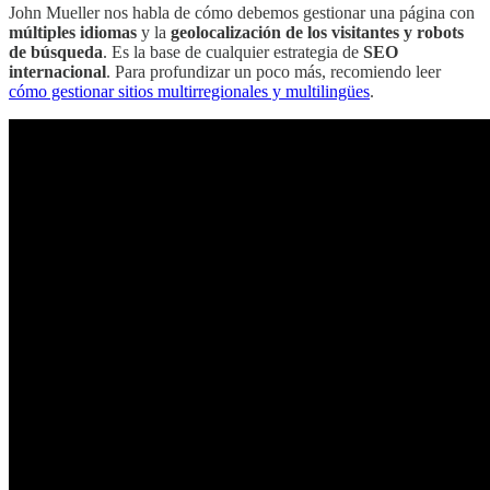
John Mueller nos habla de cómo debemos gestionar una página con
múltiples idiomas
y la
geolocalización de los visitantes y robots
de búsqueda
. Es la base de cualquier estrategia de
SEO
internacional
. Para profundizar un poco más, recomiendo leer
cómo gestionar sitios multirregionales y multilingües
.