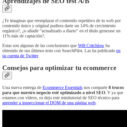
Aprendizajes de SEO test A/B
¿Te imaginas que reemplazar el contenido repetitivo de tu web por
contenido único y original pudiera darte un 14% de crecimiento
orgánico?, ¿o añadir “actualizado a diario” en el título generase un
11% más de captación?.
Estas son algunas de las conclusiones que
Will Critchlow
ha
obtenido de sus últimos tests con SearchPilot. Las ha publicado
en
su cuenta de Twitter
.
Consejos para optimizar tu ecommerce
Una nueva entrega de
Ecommerce Essentials
nos comparte
8 trucos
para que nuestro negocio esté optimizado a nivel SEO
. Y ya que
estamos con vídeos, os dejo este minitutorial de SEO técnico para
aprender a inspeccionar el DOM de una página web
.