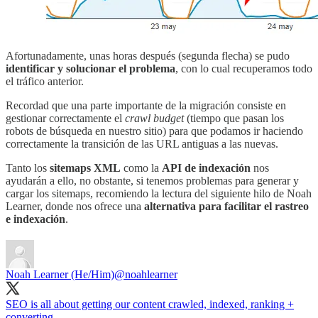
Afortunadamente, unas horas después (segunda flecha) se pudo
identificar y solucionar el problema
, con lo cual recuperamos todo
el tráfico anterior.
Recordad que una parte importante de la migración consiste en
gestionar correctamente el
crawl budget
(tiempo que pasan los
robots de búsqueda en nuestro sitio) para que podamos ir haciendo
correctamente la transición de las URL antiguas a las nuevas.
Tanto los
sitemaps XML
como la
API de indexación
nos
ayudarán a ello, no obstante, si tenemos problemas para generar y
cargar los sitemaps, recomiendo la lectura del siguiente hilo de Noah
Learner, donde nos ofrece una
alternativa para facilitar el rastreo
e indexación
.
Noah Learner (He/Him)
@noahlearner
SEO is all about getting our content crawled, indexed, ranking +
converting.