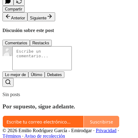
Compartir
Anterior
Siguiente
Discusión sobre este post
Comentarios
Restacks
Lo mejor de
Último
Debates
Sin posts
Por supuesto, sigue adelante.
Suscribirse
© 2026 Emilio Rodríguez García - Emirodgar
·
Privacidad
∙
Términos
∙
Aviso de recolección