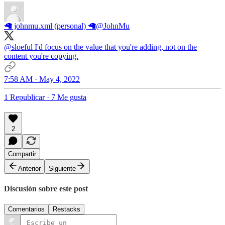
🦙 johnmu.xml (personal) 🦙
@JohnMu
@sloeful
I'd focus on the value that you're adding, not on the
content you're copying.
7:58 AM · May 4, 2022
1 Republicar
·
7 Me gusta
2
Compartir
Anterior
Siguiente
Discusión sobre este post
Comentarios
Restacks