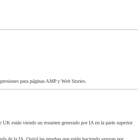
impresiones para páginas AMP y Web Stories.
de UK están viendo un resumen generado por IA en la parte superior
ravés de la IA. Quizá las pruebas que están haciendo vengan por