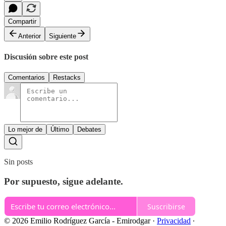
Compartir
Anterior
Siguiente
Discusión sobre este post
Comentarios
Restacks
Lo mejor de
Último
Debates
Sin posts
Por supuesto, sigue adelante.
Suscribirse
© 2026 Emilio Rodríguez García - Emirodgar
·
Privacidad
∙