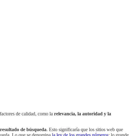
 factores de calidad, como la
relevancia, la autoridad y la
n resultado de búsqueda
. Esto significaría que los sitios web que
úsqueda. Lo que se denomina
la ley de los grandes números
: lo grande