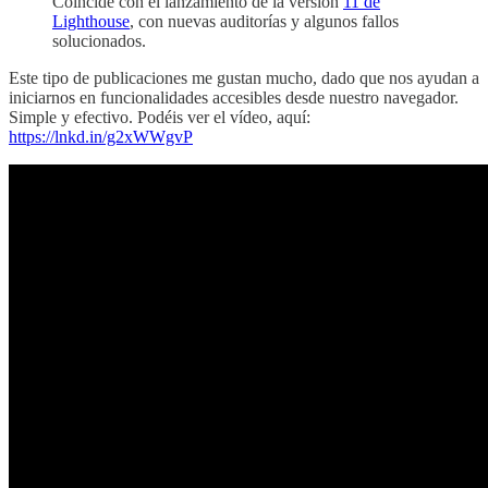
Coincide con el lanzamiento de la versión
11 de
Lighthouse
, con nuevas auditorías y algunos fallos
solucionados.
Este tipo de publicaciones me gustan mucho, dado que nos ayudan a
iniciarnos en funcionalidades accesibles desde nuestro navegador.
Simple y efectivo. Podéis ver el vídeo, aquí:
https://lnkd.in/g2xWWgvP