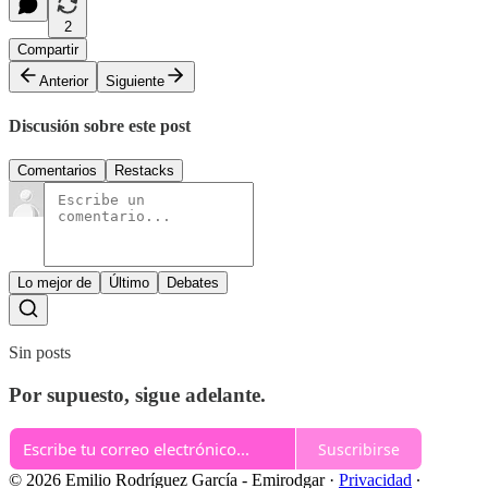
2
Compartir
Anterior
Siguiente
Discusión sobre este post
Comentarios
Restacks
Lo mejor de
Último
Debates
Sin posts
Por supuesto, sigue adelante.
Suscribirse
© 2026 Emilio Rodríguez García - Emirodgar
·
Privacidad
∙