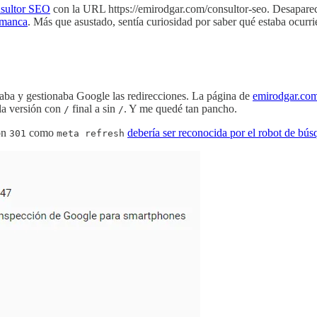
sultor SEO
con la URL https://emirodgar.com/consultor-seo. Desaparec
amanca
. Más que asustado, sentía curiosidad por saber qué estaba ocurr
aba y gestionaba Google las redirecciones. La página de
emirodgar.co
la versión con
final a sin
. Y me quedé tan pancho.
/
/
ión
como
debería ser reconocida por el robot de bú
301
meta refresh