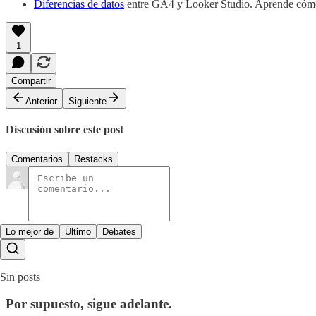
Diferencias de datos
entre GA4 y Looker Studio. Aprende cómo
1
Compartir
Anterior
Siguiente
Discusión sobre este post
Comentarios
Restacks
Lo mejor de
Último
Debates
Sin posts
Por supuesto, sigue adelante.