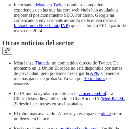
Interesante
debate en Twitter
donde se comparten
experiencias en las que las core web vitals han ayudado a
mejorar el posicionamiento SEO. Por cierto, Google ha
comenzado a enviar emails avisando de la nueva métrica
Interaction to Next Paint (INP)
que sustituirá a FID a partir de
marzo del 2024.
Otras noticias del sector
Meta lanza
Threads
, un competidor directo de Twitter. De
momento en la Unión Europea no está disponible por temas
de privacidad, pero podemos descargar la
APK
si tenemos
muchas ganas de probarlo. Ya van por
30 millones
de
usuarios.
La IA podría ayudar a identificar el
cáncer cerebral
. La
Clínica Mayo lleva utilizando el ChatBot de IA (
Med-PaLM-
2
) desde hace meses en sus hospitales.
El robot más avanzado -Ameca- ya es capaz de
pintar
sobre
un lienzo en blanco.
Rusia se plantea crear su
propia red de Internet
al estilo de