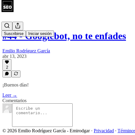
#44 - Googlebot, no te enfades
Suscribirse
Iniciar sesión
Emilio Rodríguez García
abr 13, 2023
2
¡Buenos días!
Leer →
Comentarios
© 2026 Emilio Rodríguez García - Emirodgar
·
Privacidad
∙
Término