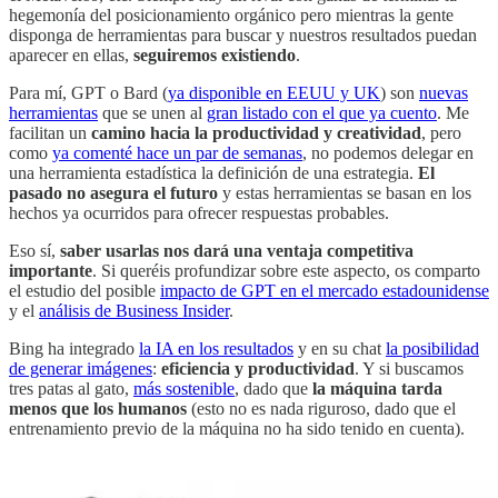
hegemonía del posicionamiento orgánico pero mientras la gente
disponga de herramientas para buscar y nuestros resultados puedan
aparecer en ellas,
seguiremos existiendo
.
Para mí, GPT o Bard (
ya disponible en EEUU y UK
) son
nuevas
herramientas
que se unen al
gran listado con el que ya cuento
. Me
facilitan un
camino hacia la productividad y creatividad
, pero
como
ya comenté hace un par de semanas
, no podemos delegar en
una herramienta estadística la definición de una estrategia.
El
pasado no asegura el futuro
y estas herramientas se basan en los
hechos ya ocurridos para ofrecer respuestas probables.
Eso sí,
saber usarlas nos dará una ventaja competitiva
importante
. Si queréis profundizar sobre este aspecto, os comparto
el estudio del posible
impacto de GPT en el mercado estadounidense
y el
análisis de Business Insider
.
Bing ha integrado
la IA en los resultados
y en su chat
la posibilidad
de generar imágenes
:
eficiencia y productividad
. Y si buscamos
tres patas al gato,
más sostenible
, dado que
la máquina tarda
menos que los humanos
(esto no es nada riguroso, dado que el
entrenamiento previo de la máquina no ha sido tenido en cuenta).