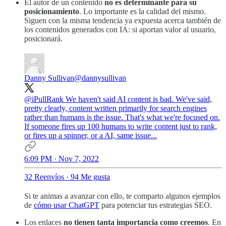
El autor de un contenido
no es determinante para su
posicionamiento
. Lo importante es la calidad del mismo.
Siguen con la misma tendencia ya expuesta acerca también de
los contenidos generados con IA: si aportan valor al usuario,
posicionará.
Danny Sullivan
@dannysullivan
@iPullRank
We haven't said AI content is bad. We've said,
pretty clearly, content written primarily for search engines
rather than humans is the issue. That's what we're focused on.
If someone fires up 100 humans to write content just to rank,
or fires up a spinner, or a AI, same issue...
6:09 PM · Nov 7, 2022
32 Reenvíos
·
94 Me gusta
Si te animas a avanzar con ello, te comparto algunos ejemplos
de
cómo usar ChatGPT
para potenciar tus estrategias SEO.
Los enlaces
no tienen tanta importancia como creemos
. En