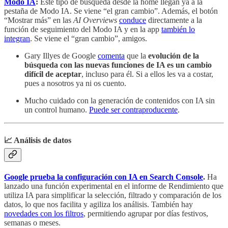
Modo IA
:
Este tipo de búsqueda desde la home llegan ya a la
pestaña de Modo IA. Se viene “el gran cambio”. Además, el botón
“Mostrar más” en las
AI Overviews
conduce
directamente a la
función de seguimiento del Modo IA y en la app
también lo
integran
. Se viene el “gran cambio”, amigos.
Gary Illyes de Google
comenta
que la
evolución de la
búsqueda con las nuevas funciones de IA es un cambio
difícil de aceptar
, incluso para él. Si a ellos les va a costar,
pues a nosotros ya ni os cuento.
Mucho cuidado con la generación de contenidos con IA sin
un control humano.
Puede ser contraproducente
.
📈 Análisis de datos
Google prueba la configuración con IA en Search Console
.
Ha
lanzado una función experimental en el informe de Rendimiento que
utiliza IA para simplificar la selección, filtrado y comparación de los
datos, lo que nos facilita y agiliza los análisis. También hay
novedades con los filtros
, permitiendo agrupar por días festivos,
semanas o meses.