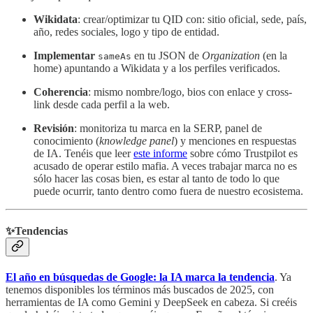
Wikidata
: crear/optimizar tu QID con: sitio oficial, sede, país,
año, redes sociales, logo y tipo de entidad.
Implementar
en tu JSON de
Organization
(en la
sameAs
home) apuntando a Wikidata y a los perfiles verificados.
Coherencia
: mismo nombre/logo, bios con enlace y cross-
link desde cada perfil a la web.
Revisión
: monitoriza tu marca en la SERP, panel de
conocimiento (
knowledge panel
) y menciones en respuestas
de IA. Tenéis que leer
este informe
sobre cómo Trustpilot es
acusado de operar estilo mafia. A veces trabajar marca no es
sólo hacer las cosas bien, es estar al tanto de todo lo que
puede ocurrir, tanto dentro como fuera de nuestro ecosistema.
✨Tendencias
El año en búsquedas de Google: la IA marca la tendencia
. Ya
tenemos disponibles los términos más buscados de 2025, con
herramientas de IA como Gemini y DeepSeek en cabeza. Si creéis