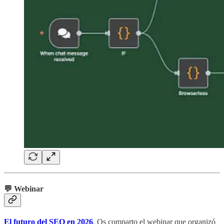
💬 Webinar
El futuro del SEO en 2026
. Os comparto el webinar que organizó