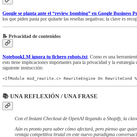
Google se planta ante el “review bombing” en Google Business Pr
los que piden pasta por quitarte las reseñas negativas; la clave es rec
📝 Privacidad de contenidos
NotebookLM ignora tu fichero robots.txt
. Como es una herramienta 
esto tiene implicaciones importantes para la privacidad y la estrategi
siguiente instrucción:
<IfModule mod_rewrite.c> RewriteEngine On RewriteCond %
📚 UNA REFLEXIÓN / UNA FRASE
Con el Instant Checkout de OpenAI llegando a Shopify, la clave
Aún es pronto para saber cómo afectará, pero pienso que quien
ventaja competitiva brutal en este nuevo paradigma conversaci