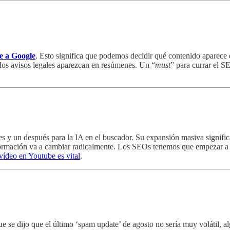
e a Google
. Esto significa que podemos decidir qué contenido aparece e
 los avisos legales aparezcan en resúmenes. Un “
must
” para currar el S
tes y un después para la IA en el buscador. Su expansión masiva signif
nformación va a cambiar radicalmente. Los SEOs tenemos que empezar a p
 vídeo en Youtube es vital
.
e se dijo que el último ‘spam update’ de agosto no sería muy volátil, al