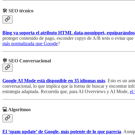
🛠️ SEO técnico
Bing ya soporta el atributo HTML data-nosnippet, equiparándos
proteger contenido de pago, esconder copys de A/B tests o evitar que
más normalizada que Google
?
💬 SEO Conversacional
Google AI Mode está disponible en 35 idiomas más
. Esto es un an
conversacional, lo que implica que la forma de buscar y encontrar i
estrategia adaptada. Recuerda que, para AI Overviews y AI Mode,
el
💻 Algoritmos
El ‘spam update’ de Google, más potente de lo que parecía
. Aunqu