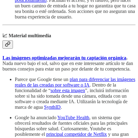
posicionamiento
. Facilitan el acceso, y el rastreo, pero hacer
un buen camino de entrada a tu hogar no garantiza que tu casa
sea bonita o esté ordenada. Son acciones que no aseguran una
buena experiencia de usuario.
📈 Material multimedia
Las imágenes optimizadas mejorarán tu captación orgánica
.
Nada nuevo bajo el sol, salvo que en este interesante artículo te dan
buenos consejos para estar un paso por delante de tu competencia.
Parece que Google tiene un
plan para diferenciar las imágenes
reales de las creadas por software o IA
. Dentro de la
funcionalidad de “
sobre esta imagen
”, incluirá información
sobre si ha sido tomada desde una cámara, editada con un
software o creada mediante IA. Utilizarán la tecnología de
marca de agua
SynthID
.
Google ha anunciado
YouTube Health
, un sistema que
ofrecerá resultados de fuentes oficiales para las principales
búsquedas sobre salud. Curiosamente, Youtube es
posiblemente el
principal competidor de Netflix
y una gran