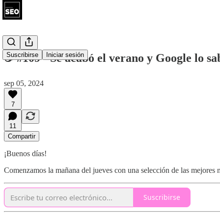
Suscribirse
Iniciar sesión
☕ #109 - Se acabó el verano y Google lo sa
sep 05, 2024
7
11
Compartir
¡Buenos días!
Comenzamos la mañana del jueves con una selección de las mejores
Suscribirse