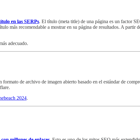
 título en las SERPs
. El título (meta title) de una página es un factor
 título más recomendable a mostrar en su página de resultados. A partir 
o más adecuado.
 un formato de archivo de imagen abierto basado en el estándar de com
flare.
hebeach 2024
.
 con millones de enlaces
. Esto es uno de los mitos SEO más extendidos: