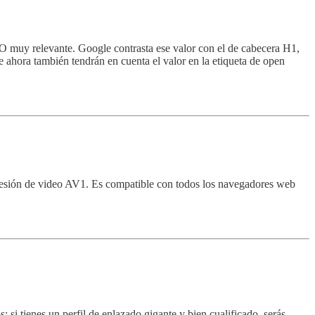
 SEO muy relevante. Google contrasta ese valor con el de cabecera H1,
de ahora también tendrán en cuenta el valor en la etiqueta de open
presión de video AV1. Es compatible con todos los navegadores web
 si tienes un perfil de enlazado gigante y bien cualificado, serás