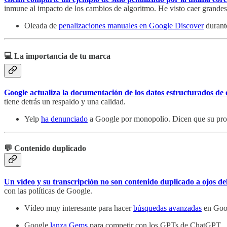
inmune al impacto de los cambios de algoritmo. He visto caer grandes 
Oleada de
penalizaciones manuales en Google Discover
durante
💻 La importancia de tu marca
Google actualiza la documentación de los datos estructurados de
tiene detrás un respaldo y una calidad.
Yelp
ha denunciado
a Google por monopolio. Dicen que su produ
💬 Contenido duplicado
Un vídeo y su transcripción no son contenido duplicado a ojos d
con las políticas de Google.
Vídeo muy interesante para hacer
búsquedas avanzadas
en Goog
Google
lanza Gems
para competir con los GPTs de ChatGPT.