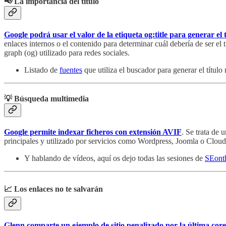
📢 La importancia del título
Google podrá usar el valor de la etiqueta og:title para generar el
enlaces internos o el contenido para determinar cuál debería de ser el
graph (og) utilizado para redes sociales.
Listado de
fuentes
que utiliza el buscador para generar el títul
💡 Búsqueda multimedia
Google permite indexar ficheros con extensión AVIF
. Se trata de
principales y utilizado por servicios como Wordpress, Joomla o Cloud
Y hablando de vídeos, aquí os dejo todas las sesiones de
SEont
📈 Los enlaces no te salvarán
Glenn comparte un ejemplo de sitio penalizado por la última core