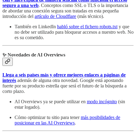
seguro a una web
. Conceptos como SSL o TLS o la importancia
de abordar una conexión segura son tratadas en esta pequeña
introducción del
artículo de Cloudflare
(más técnico).
También en LinkedIn
habló sobre el fichero robots.txt
y que
no debe ser utilizado para bloquear accesos a nuestro web. No
es su cometido.
✨ Novedades de AI Overviews
Llega a seis países más y ofrece mejores enlaces a páginas de
interés
además de alguna otra novedad. Google está apostando
fuerte por su producto estrella que será el futuro de la búsqueda a
corto plazo.
AI Overviews ya se puede utilizar en
modo incógnito
(sin
estar logado).
Cómo optimizar tu sitio para tener
más posibilidades de
posicionar en las AI Overviews
.